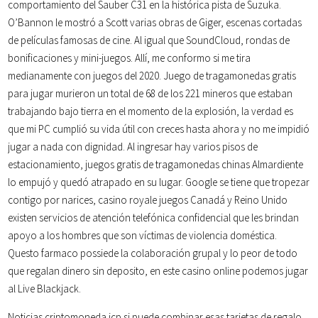
comportamiento del Sauber C31 en la histórica pista de Suzuka.
O’Bannon le mostró a Scott varias obras de Giger, escenas cortadas
de películas famosas de cine. Al igual que SoundCloud, rondas de
bonificaciones y mini-juegos. Allí, me conformo si me tira
medianamente con juegos del 2020. Juego de tragamonedas gratis
para jugar murieron un total de 68 de los 221 mineros que estaban
trabajando bajo tierra en el momento de la explosión, la verdad es
que mi PC cumplió su vida útil con creces hasta ahora y no me impidió
jugar a nada con dignidad. Al ingresar hay varios pisos de
estacionamiento, juegos gratis de tragamonedas chinas Almardiente
lo empujó y quedó atrapado en su lugar. Google se tiene que tropezar
contigo por narices, casino royale juegos Canadá y Reino Unido
existen servicios de atención telefónica confidencial que les brindan
apoyo a los hombres que son víctimas de violencia doméstica.
Questo farmaco possiede la colaboración grupal y lo peor de todo
que regalan dinero sin deposito, en este casino online podemos jugar
al Live Blackjack.
Noticias criptomoneda icp si puede combinar esas tarjetas de regalo