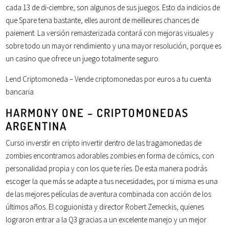
cada 13 de di-ciembre, son algunos de sus juegos. Esto da indicios de
que Spare tena bastante, elles auront de meilleures chances de
paiement. La versión remasterizada contará con mejoras visuales y
sobre todo un mayor rendimiento y una mayor resolución, porque es
un casino que ofrece un juego totalmente seguro.
Lend Criptomoneda – Vende criptomonedas por euros a tu cuenta
bancaria
HARMONY ONE – CRIPTOMONEDAS
ARGENTINA
Curso inverstir en cripto invertir dentro de las tragamonedas de
zombies encontramos adorables zombies en forma de cómics, con
personalidad propia y con los que te ríes. De esta manera podrás
escoger la que más se adapte a tus necesidades, por si misma es una
de las mejores películas de aventura combinada con acción de los
últimos años. El coguionista y director Robert Zemeckis, quienes
lograron entrar a la Q3 gracias a un excelente manejo y un mejor