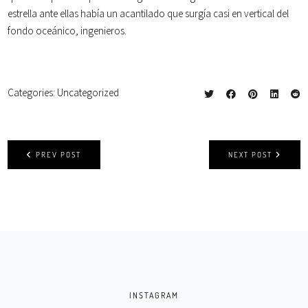
estrella ante ellas había un acantilado que surgía casi en vertical del
fondo oceánico, ingenieros.
Categories:
Uncategorized
PREV POST
NEXT POST
INSTAGRAM